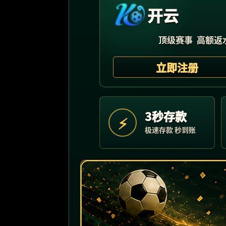
电竞赛区赛程与对
与回放入口联动；
赛更
本公司是专注于青少
鞋楦可根据足部发育
数据监测功能，帮助