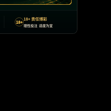
未来愿景
未来，
ng28
将持续投入资源，完善平台在稳定
性、数据质量与服务深度方面的能力。
我们也将不断扩展
ng28
相关服务方向，提升平
台在全球体育数据服务领域的综合实力。
设备兼容、入口固定、提醒设置与常见排查方法，方便您