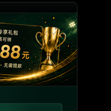
册入口
省心
不断。再配上电竞专区与榜单查询，让用户停留更久、内
策略对战
提供常见又好聊的看点：节奏快慢、关键对
位、暂停调整、末节决胜点；并设置互动投
票，让用户边看边参与，页面更活跃。