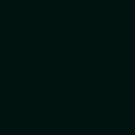
2026-05-13 07:44:56
#3
南宫国际ng28交通便利性分析