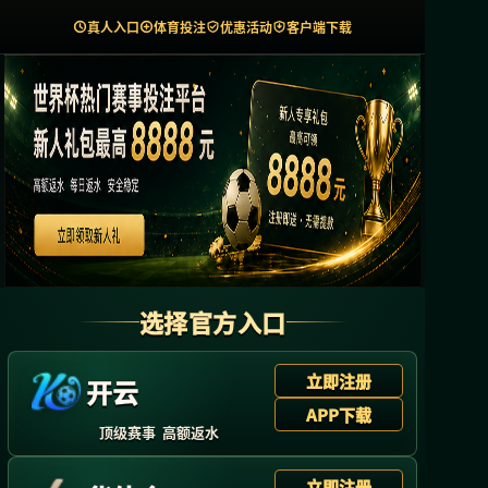
注册入口
文章不存在
请检查文章ID是否正确。
返回文章列表
你可能喜欢